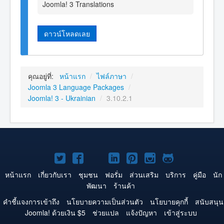
Joomla! 3 Translations
ดาวน์โหลดเลย
คุณอยู่ที่:
หน้าแรก
/
ไฟล์ภาษา
/
Joomla 3 Language Packages
/
Joomla! 3 - Ukrainian
/
3.10.2.1
Joomla!
Joomla!
Joomla!
Joomla!
Joomla!
Joomla!
Joomla!
บน
บน
บน
บน
บน
บน
บน
หน้าแรก
เกี่ยวกับเรา
ชุมชน
ฟอรั่ม
ส่วนเสริม
บริการ
คู่มือ
นัก
พัฒนา
ร้านค้า
Twitter
Facebook
YouTube
LinkedIn
Pinterest
Instagram
GitHub
คำชี้แจงการเข้าถึง
นโยบายความเป็นส่วนตัว
นโยบายคุกกี้
สนับสนุน
Joomla! ด้วยเงิน $5
ช่วยแปล
แจ้งปัญหา
เข้าสู่ระบบ