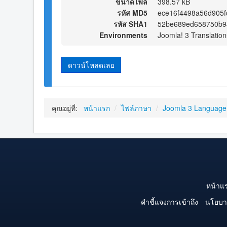
ขนาดไฟล์
398.57 kB
รหัส MD5
ece16f4498a56d905f
รหัส SHA1
52be689ed658750b9
Environments
Joomla! 3 Translation
ดาวน์โหลดเลย
คุณอยู่ที่:
หน้าแรก
/
ไฟล์ภาษา
/
Joomla 3 Language
หน้าแ
คำชี้แจงการเข้าถึง
นโยบา