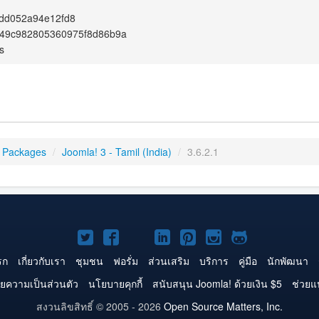
dd052a94e12fd8
49c982805360975f8d86b9a
s
 Packages
/
Joomla! 3 - Tamil (India)
/
3.6.2.1
Joomla!
Joomla!
Joomla!
Joomla!
Joomla!
Joomla!
Joomla!
บน
บน
บน
บน
บน
บน
บน
รก
เกี่ยวกับเรา
ชุมชน
ฟอรั่ม
ส่วนเสริม
บริการ
คู่มือ
นักพัฒนา
Twitter
Facebook
YouTube
LinkedIn
Pinterest
Instagram
GitHub
ยความเป็นส่วนตัว
นโยบายคุกกี้
สนับสนุน Joomla! ด้วยเงิน $5
ช่วยแ
สงวนลิขสิทธิ์ © 2005 - 2026
Open Source Matters, Inc.