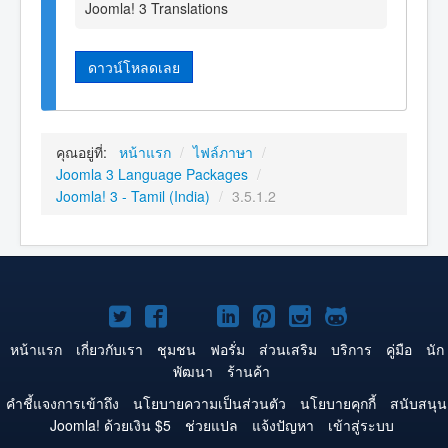
Joomla! 3 Translations
ดาวน์โหลดเลย
คุณอยู่ที่:
หน้าแรก
/
ไฟล์ภาษา
/
Joomla 3 Language Packages
/
Joomla! 3 - Tamil (India)
/
3.5.1.2
Joomla!
Joomla!
Joomla!
Joomla!
Joomla!
Joomla!
Joomla!
บน
บน
บน
บน
บน
บน
บน
หน้าแรก
เกี่ยวกับเรา
ชุมชน
ฟอรั่ม
ส่วนเสริม
บริการ
คู่มือ
นัก
พัฒนา
ร้านค้า
Twitter
Facebook
YouTube
LinkedIn
Pinterest
Instagram
GitHub
คำชี้แจงการเข้าถึง
นโยบายความเป็นส่วนตัว
นโยบายคุกกี้
สนับสนุน
Joomla! ด้วยเงิน $5
ช่วยแปล
แจ้งปัญหา
เข้าสู่ระบบ