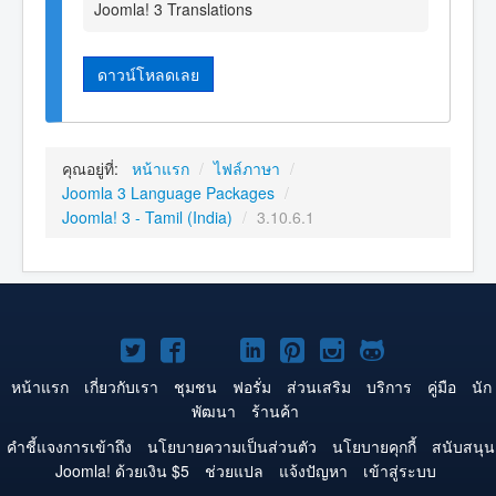
Joomla! 3 Translations
ดาวน์โหลดเลย
คุณอยู่ที่:
หน้าแรก
/
ไฟล์ภาษา
/
Joomla 3 Language Packages
/
Joomla! 3 - Tamil (India)
/
3.10.6.1
Joomla!
Joomla!
Joomla!
Joomla!
Joomla!
Joomla!
Joomla!
บน
บน
บน
บน
บน
บน
บน
หน้าแรก
เกี่ยวกับเรา
ชุมชน
ฟอรั่ม
ส่วนเสริม
บริการ
คู่มือ
นัก
พัฒนา
ร้านค้า
Twitter
Facebook
YouTube
LinkedIn
Pinterest
Instagram
GitHub
คำชี้แจงการเข้าถึง
นโยบายความเป็นส่วนตัว
นโยบายคุกกี้
สนับสนุน
Joomla! ด้วยเงิน $5
ช่วยแปล
แจ้งปัญหา
เข้าสู่ระบบ