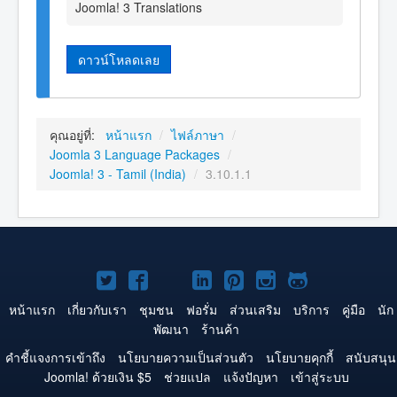
Joomla! 3 Translations
ดาวน์โหลดเลย
คุณอยู่ที่:
หน้าแรก
/
ไฟล์ภาษา
/
Joomla 3 Language Packages
/
Joomla! 3 - Tamil (India)
/
3.10.1.1
Joomla!
Joomla!
Joomla!
Joomla!
Joomla!
Joomla!
Joomla!
บน
บน
บน
บน
บน
บน
บน
หน้าแรก
เกี่ยวกับเรา
ชุมชน
ฟอรั่ม
ส่วนเสริม
บริการ
คู่มือ
นัก
พัฒนา
ร้านค้า
Twitter
Facebook
YouTube
LinkedIn
Pinterest
Instagram
GitHub
คำชี้แจงการเข้าถึง
นโยบายความเป็นส่วนตัว
นโยบายคุกกี้
สนับสนุน
Joomla! ด้วยเงิน $5
ช่วยแปล
แจ้งปัญหา
เข้าสู่ระบบ