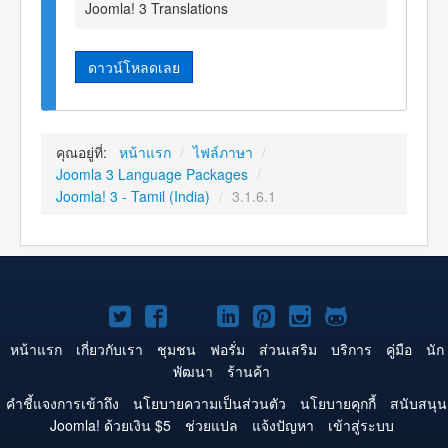
Joomla! 3 Translations
ดาวน์โหลดเลย
คุณอยู่ที่:
หน้าแรก
/
ไฟล์ภาษา
/
Joomla 3 Language Packages
/
Joomla! 3 - Tamil (India)
/
3.1.6.1
Joomla!
Joomla!
Joomla!
Joomla!
Joomla!
Joomla!
Joomla!
บน
บน
บน
บน
บน
บน
บน
หน้าแรก
เกี่ยวกับเรา
ชุมชน
ฟอรั่ม
ส่วนเสริม
บริการ
คู่มือ
นัก
พัฒนา
ร้านค้า
Twitter
Facebook
YouTube
LinkedIn
Pinterest
Instagram
GitHub
คำชี้แจงการเข้าถึง
นโยบายความเป็นส่วนตัว
นโยบายคุกกี้
สนับสนุน
Joomla! ด้วยเงิน $5
ช่วยแปล
แจ้งปัญหา
เข้าสู่ระบบ