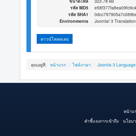
ขนาดไฟล์
323.78 kB
รหัส MD5
e58f377fa8ea09fc9c
รหัส SHA1
0dcc797905a7c089b
Environments
Joomla! 3 Translation
ดาวน์โหลดเลย
คุณอยู่ที่:
หน้าแรก
/
ไฟล์ภาษา
/
Joomla 3 Language
หน้าแ
คำชี้แจงการเข้าถึง
นโยบา