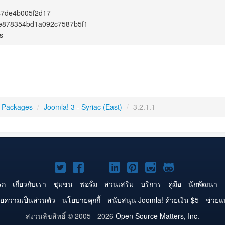
47de4b005f2d17
e878354bd1a092c7587b5f1
s
 Packages
/
Joomla! 3 - Syriac (East)
/
3.2.1.1
Joomla!
Joomla!
Joomla!
Joomla!
Joomla!
Joomla!
Joomla!
บน
บน
บน
บน
บน
บน
บน
รก
เกี่ยวกับเรา
ชุมชน
ฟอรั่ม
ส่วนเสริม
บริการ
คู่มือ
นักพัฒนา
Twitter
Facebook
YouTube
LinkedIn
Pinterest
Instagram
GitHub
ยความเป็นส่วนตัว
นโยบายคุกกี้
สนับสนุน Joomla! ด้วยเงิน $5
ช่วยแ
สงวนลิขสิทธิ์ © 2005 - 2026
Open Source Matters, Inc.