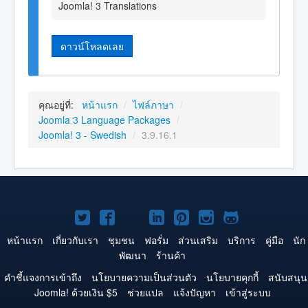
Joomla! 3 Translations
ดาวน์โหลดเลย
คุณอยู่ที่:
หน้าแรก
/
ไฟล์ภาษา
/
Joomla 3 Language Packages
/
Joomla! 3 - Swedish
/
3.9.16.1
Joomla!
Joomla!
Joomla!
Joomla!
Joomla!
Joomla!
Joomla!
บน
บน
บน
บน
บน
บน
บน
หน้าแรก
เกี่ยวกับเรา
ชุมชน
ฟอรั่ม
ส่วนเสริม
บริการ
คู่มือ
นัก
พัฒนา
ร้านค้า
Twitter
Facebook
YouTube
LinkedIn
Pinterest
Instagram
GitHub
คำชี้แจงการเข้าถึง
นโยบายความเป็นส่วนตัว
นโยบายคุกกี้
สนับสนุน
Joomla! ด้วยเงิน $5
ช่วยแปล
แจ้งปัญหา
เข้าสู่ระบบ