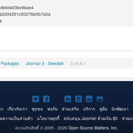
3db6da53be9bae4
bb2d34251c5027fde5b7a0a
s
 Packages
/
Joomla! 3 - Swedish
/
3.10.8.1
Joomla!
Joomla!
Joomla!
Joomla!
Joomla!
Joomla!
Joomla!
บน
บน
บน
บน
บน
บน
บน
รก
เกี่ยวกับเรา
ชุมชน
ฟอรั่ม
ส่วนเสริม
บริการ
คู่มือ
นักพัฒนา
Twitter
Facebook
YouTube
LinkedIn
Pinterest
Instagram
GitHub
ยความเป็นส่วนตัว
นโยบายคุกกี้
สนับสนุน Joomla! ด้วยเงิน $5
ช่วยแ
สงวนลิขสิทธิ์ © 2005 - 2026
Open Source Matters, Inc.