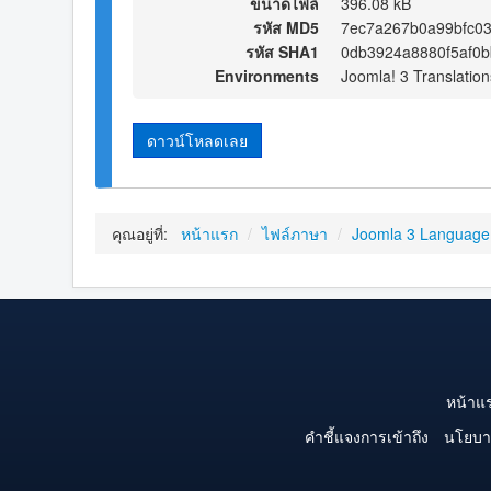
ขนาดไฟล์
396.08 kB
รหัส MD5
7ec7a267b0a99bfc0
รหัส SHA1
0db3924a8880f5af0
Environments
Joomla! 3 Translation
ดาวน์โหลดเลย
คุณอยู่ที่:
หน้าแรก
/
ไฟล์ภาษา
/
Joomla 3 Language
หน้าแ
คำชี้แจงการเข้าถึง
นโยบา