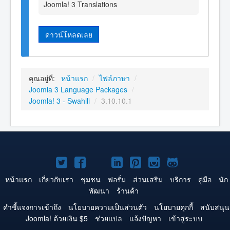
Joomla! 3 Translations
ดาวน์โหลดเลย
คุณอยู่ที่:
หน้าแรก
/
ไฟล์ภาษา
/
Joomla 3 Language Packages
/
Joomla! 3 - Swahili
/
3.10.10.1
Joomla!
Joomla!
Joomla!
Joomla!
Joomla!
Joomla!
Joomla!
บน
บน
บน
บน
บน
บน
บน
หน้าแรก
เกี่ยวกับเรา
ชุมชน
ฟอรั่ม
ส่วนเสริม
บริการ
คู่มือ
นัก
พัฒนา
ร้านค้า
Twitter
Facebook
YouTube
LinkedIn
Pinterest
Instagram
GitHub
คำชี้แจงการเข้าถึง
นโยบายความเป็นส่วนตัว
นโยบายคุกกี้
สนับสนุน
Joomla! ด้วยเงิน $5
ช่วยแปล
แจ้งปัญหา
เข้าสู่ระบบ