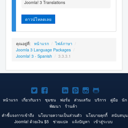
Joomla! 3 Translations
ดาวน์โหลดเลย
คุณอยู่ที่:
หน้าแรก
/
ไฟล์ภาษา
/
Joomla 3 Language Packages
/
Joomla! 3 - Spanish
/
3.3.3.1
Joomla!
Joomla!
Joomla!
Joomla!
Joomla!
Joomla!
Joomla!
บน
บน
บน
บน
บน
บน
บน
หน้าแรก
เกี่ยวกับเรา
ชุมชน
ฟอรั่ม
ส่วนเสริม
บริการ
คู่มือ
นัก
พัฒนา
ร้านค้า
Twitter
Facebook
YouTube
LinkedIn
Pinterest
Instagram
GitHub
คำชี้แจงการเข้าถึง
นโยบายความเป็นส่วนตัว
นโยบายคุกกี้
สนับสนุน
Joomla! ด้วยเงิน $5
ช่วยแปล
แจ้งปัญหา
เข้าสู่ระบบ