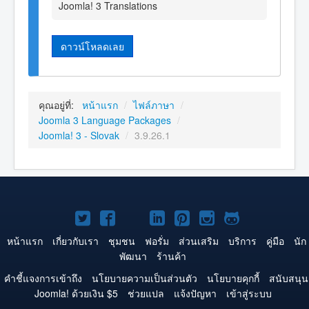
Joomla! 3 Translations
ดาวน์โหลดเลย
คุณอยู่ที่:
หน้าแรก
/
ไฟล์ภาษา
/
Joomla 3 Language Packages
/
Joomla! 3 - Slovak
/
3.9.26.1
Joomla!
Joomla!
Joomla!
Joomla!
Joomla!
Joomla!
Joomla!
บน
บน
บน
บน
บน
บน
บน
หน้าแรก
เกี่ยวกับเรา
ชุมชน
ฟอรั่ม
ส่วนเสริม
บริการ
คู่มือ
นัก
พัฒนา
ร้านค้า
Twitter
Facebook
YouTube
LinkedIn
Pinterest
Instagram
GitHub
คำชี้แจงการเข้าถึง
นโยบายความเป็นส่วนตัว
นโยบายคุกกี้
สนับสนุน
Joomla! ด้วยเงิน $5
ช่วยแปล
แจ้งปัญหา
เข้าสู่ระบบ