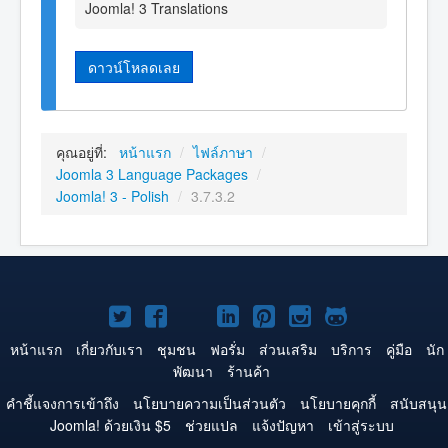
Joomla! 3 Translations
ดาวน์โหลดเลย
คุณอยู่ที่:
หน้าแรก
/
ไฟล์ภาษา
/
Joomla 3 Language Packages
/
Joomla! 3 - Polish
/
3.7.3.2
Joomla!
Joomla!
Joomla!
Joomla!
Joomla!
Joomla!
Joomla!
บน
บน
บน
บน
บน
บน
บน
หน้าแรก
เกี่ยวกับเรา
ชุมชน
ฟอรั่ม
ส่วนเสริม
บริการ
คู่มือ
นัก
พัฒนา
ร้านค้า
Twitter
Facebook
YouTube
LinkedIn
Pinterest
Instagram
GitHub
คำชี้แจงการเข้าถึง
นโยบายความเป็นส่วนตัว
นโยบายคุกกี้
สนับสนุน
Joomla! ด้วยเงิน $5
ช่วยแปล
แจ้งปัญหา
เข้าสู่ระบบ