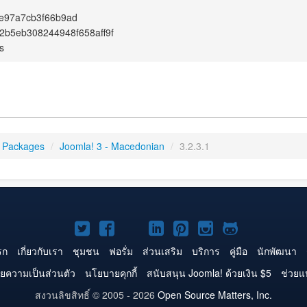
e97a7cb3f66b9ad
b5eb308244948f658aff9f
s
 Packages
/
Joomla! 3 - Macedonian
/
3.2.3.1
Joomla!
Joomla!
Joomla!
Joomla!
Joomla!
Joomla!
Joomla!
บน
บน
บน
บน
บน
บน
บน
รก
เกี่ยวกับเรา
ชุมชน
ฟอรั่ม
ส่วนเสริม
บริการ
คู่มือ
นักพัฒนา
Twitter
Facebook
YouTube
LinkedIn
Pinterest
Instagram
GitHub
ยความเป็นส่วนตัว
นโยบายคุกกี้
สนับสนุน Joomla! ด้วยเงิน $5
ช่วยแ
สงวนลิขสิทธิ์ © 2005 - 2026
Open Source Matters, Inc.