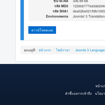
ขนาดไฟล์
336.99 kB
รหัส MD5
122dcb777ea3ab2d4
รหัส SHA1
dea02be02159b10932
Environments
Joomla! 3 Translation
ดาวน์โหลดเลย
คุณอยู่ที่:
หน้าแรก
/
ไฟล์ภาษา
/
Joomla 3 Language
หน้าแ
คำชี้แจงการเข้าถึง
นโยบา