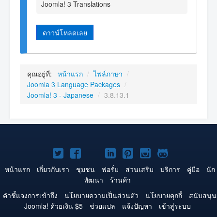
Joomla! 3 Translations
ดาวน์โหลดเลย
คุณอยู่ที่:
หน้าแรก
/
ไฟล์ภาษา
/
Joomla 3 Language Packages
/
Joomla! 3 - Japanese
/
3.8.13.1
Joomla!
Joomla!
Joomla!
Joomla!
Joomla!
Joomla!
Joomla!
บน
บน
บน
บน
บน
บน
บน
หน้าแรก
เกี่ยวกับเรา
ชุมชน
ฟอรั่ม
ส่วนเสริม
บริการ
คู่มือ
นัก
พัฒนา
ร้านค้า
Twitter
Facebook
YouTube
LinkedIn
Pinterest
Instagram
GitHub
คำชี้แจงการเข้าถึง
นโยบายความเป็นส่วนตัว
นโยบายคุกกี้
สนับสนุน
Joomla! ด้วยเงิน $5
ช่วยแปล
แจ้งปัญหา
เข้าสู่ระบบ