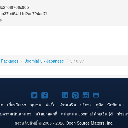
b2ff08f706c905
ab37ed541f1d2ac724ac7f
s
 Packages
/
Joomla! 3 - Japanese
/
3.10.9.1
Joomla!
Joomla!
Joomla!
Joomla!
Joomla!
Joomla!
Joomla!
บน
บน
บน
บน
บน
บน
บน
รก
เกี่ยวกับเรา
ชุมชน
ฟอรั่ม
ส่วนเสริม
บริการ
คู่มือ
นักพัฒนา
Twitter
Facebook
YouTube
LinkedIn
Pinterest
Instagram
GitHub
ยความเป็นส่วนตัว
นโยบายคุกกี้
สนับสนุน Joomla! ด้วยเงิน $5
ช่วยแ
สงวนลิขสิทธิ์ © 2005 - 2026
Open Source Matters, Inc.