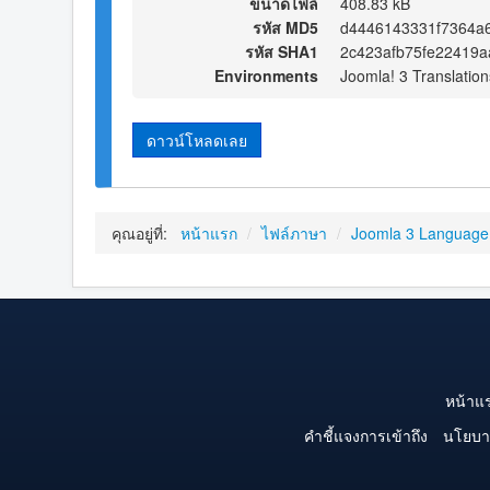
ขนาดไฟล์
408.83 kB
รหัส MD5
d4446143331f7364a6
รหัส SHA1
2c423afb75fe22419a
Environments
Joomla! 3 Translation
ดาวน์โหลดเลย
คุณอยู่ที่:
หน้าแรก
/
ไฟล์ภาษา
/
Joomla 3 Language
หน้าแ
คำชี้แจงการเข้าถึง
นโยบา