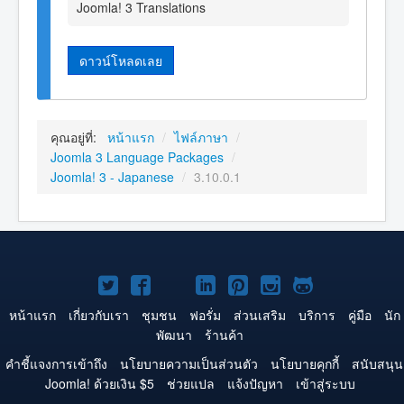
Joomla! 3 Translations
ดาวน์โหลดเลย
คุณอยู่ที่:
หน้าแรก
/
ไฟล์ภาษา
/
Joomla 3 Language Packages
/
Joomla! 3 - Japanese
/
3.10.0.1
Joomla!
Joomla!
Joomla!
Joomla!
Joomla!
Joomla!
Joomla!
บน
บน
บน
บน
บน
บน
บน
หน้าแรก
เกี่ยวกับเรา
ชุมชน
ฟอรั่ม
ส่วนเสริม
บริการ
คู่มือ
นัก
พัฒนา
ร้านค้า
Twitter
Facebook
YouTube
LinkedIn
Pinterest
Instagram
GitHub
คำชี้แจงการเข้าถึง
นโยบายความเป็นส่วนตัว
นโยบายคุกกี้
สนับสนุน
Joomla! ด้วยเงิน $5
ช่วยแปล
แจ้งปัญหา
เข้าสู่ระบบ