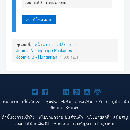
Joomla! 3 Translations
ดาวน์โหลดเลย
คุณอยู่ที่:
หน้าแรก
/
ไฟล์ภาษา
/
Joomla 3 Language Packages
/
Joomla! 3 - Hungarian
/
3.8.12.1
Joomla!
Joomla!
Joomla!
Joomla!
Joomla!
Joomla!
Joomla!
บน
บน
บน
บน
บน
บน
บน
หน้าแรก
เกี่ยวกับเรา
ชุมชน
ฟอรั่ม
ส่วนเสริม
บริการ
คู่มือ
นัก
พัฒนา
ร้านค้า
Twitter
Facebook
YouTube
LinkedIn
Pinterest
Instagram
GitHub
คำชี้แจงการเข้าถึง
นโยบายความเป็นส่วนตัว
นโยบายคุกกี้
สนับสนุน
Joomla! ด้วยเงิน $5
ช่วยแปล
แจ้งปัญหา
เข้าสู่ระบบ