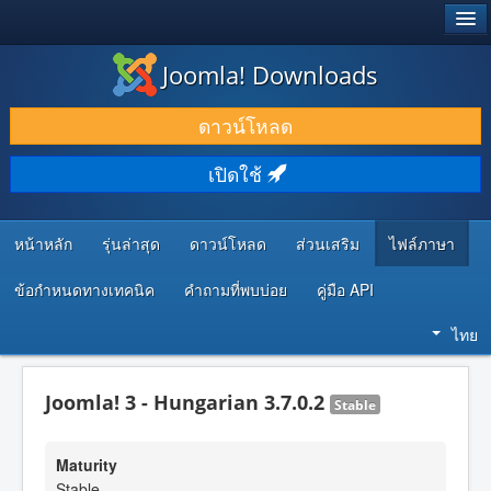
®
JOOMLA!
Joomla! Downloads
ดาวน์โหลด & ส่วนเสริม
ดาวน์โหลด
ค้นคว้า & เรียนรู้
เปิดใช้
ชุมชน & สนับสนุน
ทรัพยากรสำหรับนักพัฒนา
หน้าหลัก
รุ่นล่าสุด
ดาวน์โหลด
ส่วนเสริม
ไฟล์ภาษา
ข้อกำหนดทางเทคนิค
คำถามที่พบบ่อย
คู่มือ API
ไทย
Joomla! 3 - Hungarian 3.7.0.2
Stable
Maturity
Stable