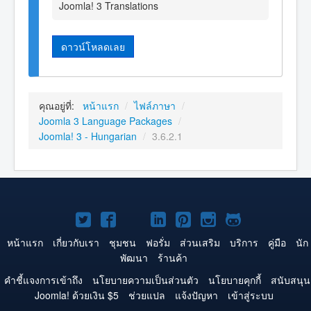
Joomla! 3 Translations
ดาวน์โหลดเลย
คุณอยู่ที่:
หน้าแรก
/
ไฟล์ภาษา
/
Joomla 3 Language Packages
/
Joomla! 3 - Hungarian
/
3.6.2.1
Joomla!
Joomla!
Joomla!
Joomla!
Joomla!
Joomla!
Joomla!
บน
บน
บน
บน
บน
บน
บน
หน้าแรก
เกี่ยวกับเรา
ชุมชน
ฟอรั่ม
ส่วนเสริม
บริการ
คู่มือ
นัก
พัฒนา
ร้านค้า
Twitter
Facebook
YouTube
LinkedIn
Pinterest
Instagram
GitHub
คำชี้แจงการเข้าถึง
นโยบายความเป็นส่วนตัว
นโยบายคุกกี้
สนับสนุน
Joomla! ด้วยเงิน $5
ช่วยแปล
แจ้งปัญหา
เข้าสู่ระบบ