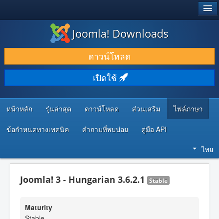
®
JOOMLA!
Joomla! Downloads
ดาวน์โหลด & ส่วนเสริม
ดาวน์โหลด
ค้นคว้า & เรียนรู้
เปิดใช้
ชุมชน & สนับสนุน
ทรัพยากรสำหรับนักพัฒนา
หน้าหลัก
รุ่นล่าสุด
ดาวน์โหลด
ส่วนเสริม
ไฟล์ภาษา
ข้อกำหนดทางเทคนิค
คำถามที่พบบ่อย
คู่มือ API
ไทย
Joomla! 3 - Hungarian 3.6.2.1
Stable
Maturity
Stable