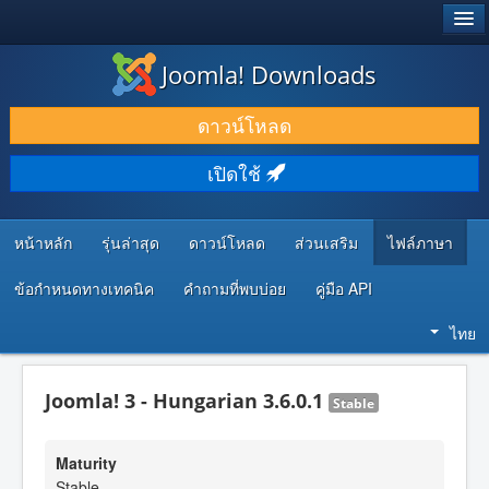
®
JOOMLA!
Joomla! Downloads
ดาวน์โหลด & ส่วนเสริม
ดาวน์โหลด
ค้นคว้า & เรียนรู้
เปิดใช้
ชุมชน & สนับสนุน
ทรัพยากรสำหรับนักพัฒนา
หน้าหลัก
รุ่นล่าสุด
ดาวน์โหลด
ส่วนเสริม
ไฟล์ภาษา
ข้อกำหนดทางเทคนิค
คำถามที่พบบ่อย
คู่มือ API
ไทย
Joomla! 3 - Hungarian 3.6.0.1
Stable
Maturity
Stable