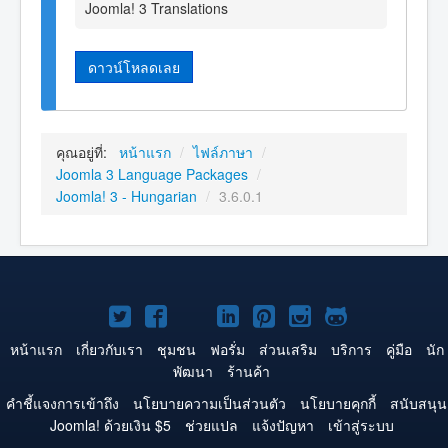
Joomla! 3 Translations
ดาวน์โหลดเลย
คุณอยู่ที่:
หน้าแรก
/
ไฟล์ภาษา
/
Joomla 3 Language Packages
/
Joomla! 3 - Hungarian
/
3.6.0.1
Joomla!
Joomla!
Joomla!
Joomla!
Joomla!
Joomla!
Joomla!
บน
บน
บน
บน
บน
บน
บน
หน้าแรก
เกี่ยวกับเรา
ชุมชน
ฟอรั่ม
ส่วนเสริม
บริการ
คู่มือ
นัก
พัฒนา
ร้านค้า
Twitter
Facebook
YouTube
LinkedIn
Pinterest
Instagram
GitHub
คำชี้แจงการเข้าถึง
นโยบายความเป็นส่วนตัว
นโยบายคุกกี้
สนับสนุน
Joomla! ด้วยเงิน $5
ช่วยแปล
แจ้งปัญหา
เข้าสู่ระบบ