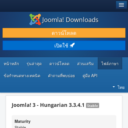
®
JOOMLA!
Joomla! Downloads
ดาวน์โหลด & ส่วนเสริม
ดาวน์โหลด
ค้นคว้า & เรียนรู้
เปิดใช้
ชุมชน & สนับสนุน
ทรัพยากรสำหรับนักพัฒนา
หน้าหลัก
รุ่นล่าสุด
ดาวน์โหลด
ส่วนเสริม
ไฟล์ภาษา
ข้อกำหนดทางเทคนิค
คำถามที่พบบ่อย
คู่มือ API
ไทย
Joomla! 3 - Hungarian 3.3.4.1
Stable
Maturity
Stable