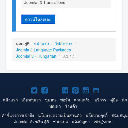
Joomla! 3 Translations
ดาวน์โหลดเลย
คุณอยู่ที่:
หน้าแรก
/
ไฟล์ภาษา
/
Joomla 3 Language Packages
/
Joomla! 3 - Hungarian
/
3.3.4.1
Joomla!
Joomla!
Joomla!
Joomla!
Joomla!
Joomla!
Joomla!
บน
บน
บน
บน
บน
บน
บน
หน้าแรก
เกี่ยวกับเรา
ชุมชน
ฟอรั่ม
ส่วนเสริม
บริการ
คู่มือ
นัก
พัฒนา
ร้านค้า
Twitter
Facebook
YouTube
LinkedIn
Pinterest
Instagram
GitHub
คำชี้แจงการเข้าถึง
นโยบายความเป็นส่วนตัว
นโยบายคุกกี้
สนับสนุน
Joomla! ด้วยเงิน $5
ช่วยแปล
แจ้งปัญหา
เข้าสู่ระบบ