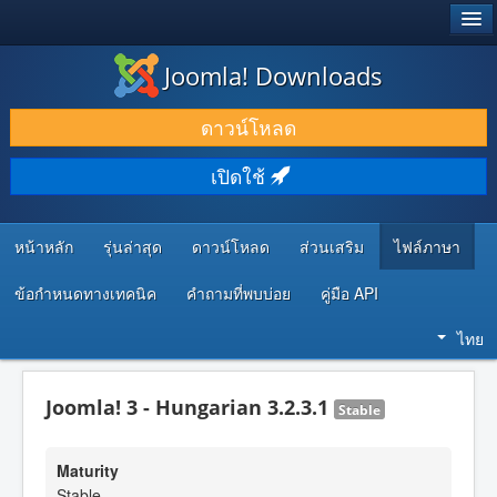
®
JOOMLA!
Joomla! Downloads
ดาวน์โหลด & ส่วนเสริม
ดาวน์โหลด
ค้นคว้า & เรียนรู้
เปิดใช้
ชุมชน & สนับสนุน
ทรัพยากรสำหรับนักพัฒนา
หน้าหลัก
รุ่นล่าสุด
ดาวน์โหลด
ส่วนเสริม
ไฟล์ภาษา
ข้อกำหนดทางเทคนิค
คำถามที่พบบ่อย
คู่มือ API
ไทย
Joomla! 3 - Hungarian 3.2.3.1
Stable
Maturity
Stable