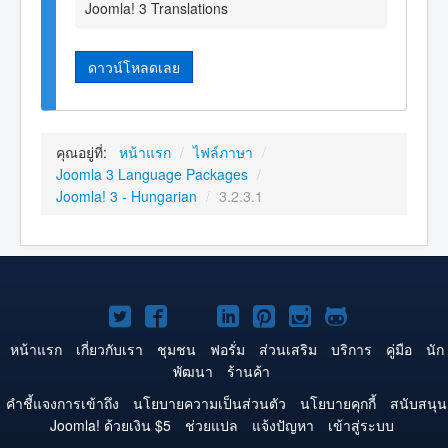
Joomla! 3 Translations
ดาวน์โหลดเลย
คุณอยู่ที่:
หน้าแรก
/
ไฟล์ภาษา
/
Joomla 3 Language Packages
/
Joomla! 3 - Hungarian
/
3.2.3.1
Joomla!
Joomla!
Joomla!
Joomla!
Joomla!
Joomla!
Joomla!
บน
บน
บน
บน
บน
บน
บน
หน้าแรก
เกี่ยวกับเรา
ชุมชน
ฟอรั่ม
ส่วนเสริม
บริการ
คู่มือ
นัก
พัฒนา
ร้านค้า
Twitter
Facebook
YouTube
LinkedIn
Pinterest
Instagram
GitHub
คำชี้แจงการเข้าถึง
นโยบายความเป็นส่วนตัว
นโยบายคุกกี้
สนับสนุน
Joomla! ด้วยเงิน $5
ช่วยแปล
แจ้งปัญหา
เข้าสู่ระบบ