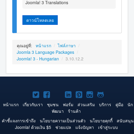
Joomla! 3 Translations
ดาวน์โหลดเลย
คุณอยู่ที่:
หน้าแรก
/
ไฟล์ภาษา
/
Joomla 3 Language Packages
/
Joomla! 3 - Hungarian
/
3.10.12.2
Joomla!
Joomla!
Joomla!
Joomla!
Joomla!
Joomla!
Joomla!
บน
บน
บน
บน
บน
บน
บน
หน้าแรก
เกี่ยวกับเรา
ชุมชน
ฟอรั่ม
ส่วนเสริม
บริการ
คู่มือ
นัก
พัฒนา
ร้านค้า
Twitter
Facebook
YouTube
LinkedIn
Pinterest
Instagram
GitHub
คำชี้แจงการเข้าถึง
นโยบายความเป็นส่วนตัว
นโยบายคุกกี้
สนับสนุน
Joomla! ด้วยเงิน $5
ช่วยแปล
แจ้งปัญหา
เข้าสู่ระบบ