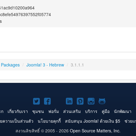
41ac9d10200a964
cc8efe54976397552f05774
s
 Packages
/
Joomla! 3 - Hebrew
/
3.1.1.1
Joomla!
Joomla!
Joomla!
Joomla!
Joomla!
Joomla!
Joomla!
บน
บน
บน
บน
บน
บน
บน
รก
เกี่ยวกับเรา
ชุมชน
ฟอรั่ม
ส่วนเสริม
บริการ
คู่มือ
นักพัฒนา
Twitter
Facebook
YouTube
LinkedIn
Pinterest
Instagram
GitHub
ยความเป็นส่วนตัว
นโยบายคุกกี้
สนับสนุน Joomla! ด้วยเงิน $5
ช่วยแ
สงวนลิขสิทธิ์ © 2005 - 2026
Open Source Matters, Inc.