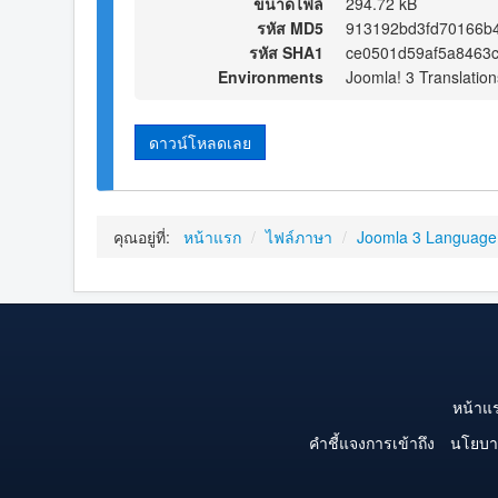
ขนาดไฟล์
294.72 kB
รหัส MD5
913192bd3fd70166b
รหัส SHA1
ce0501d59af5a8463
Environments
Joomla! 3 Translation
ดาวน์โหลดเลย
คุณอยู่ที่:
หน้าแรก
/
ไฟล์ภาษา
/
Joomla 3 Language
หน้าแ
คำชี้แจงการเข้าถึง
นโยบา