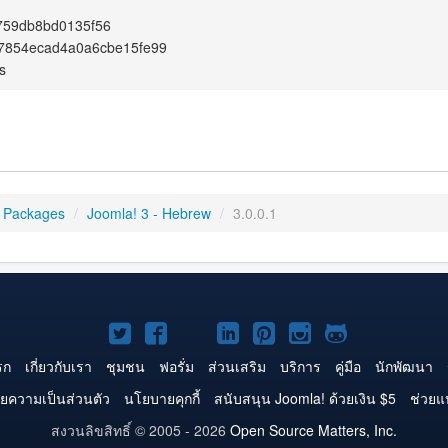
759db8bd0135f56
7854ecad4a0a6cbe15fe99
s
 Packages
/
Joomla! 3 - Hebrew
/
3.0.0.1
Joomla!
Joomla!
Joomla!
Joomla!
Joomla!
Joomla!
Joomla!
บน
บน
บน
บน
บน
บน
บน
รก
เกี่ยวกับเรา
ชุมชน
ฟอรั่ม
ส่วนเสริม
บริการ
คู่มือ
นักพัฒนา
Twitter
Facebook
YouTube
LinkedIn
Pinterest
Instagram
GitHub
ยความเป็นส่วนตัว
นโยบายคุกกี้
สนับสนุน Joomla! ด้วยเงิน $5
ช่วยแ
สงวนลิขสิทธิ์ © 2005 - 2026
Open Source Matters, Inc.