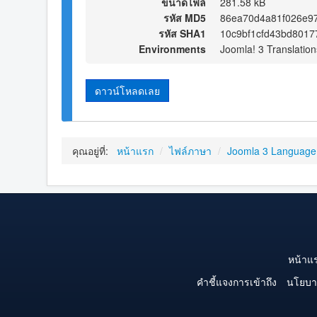
ขนาดไฟล์
281.58 kB
รหัส MD5
86ea70d4a81f026e9
รหัส SHA1
10c9bf1cfd43bd8017
Environments
Joomla! 3 Translation
ดาวน์โหลดเลย
คุณอยู่ที่:
หน้าแรก
/
ไฟล์ภาษา
/
Joomla 3 Language
หน้าแ
คำชี้แจงการเข้าถึง
นโยบา