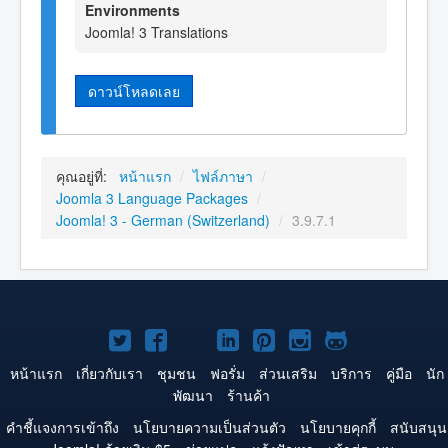
Environments
Joomla! 3 Translations
ดาวน์โหลดเลย
คุณอยู่ที่:
หน้าแรก
/
ไฟล์ภาษา
/
Joomla 3 Language Packages
/
Joomla! 3 - German (Switzerland)
/
3.9.7.1
Joomla!
Joomla!
Joomla!
Joomla!
Joomla!
Joomla!
Joomla!
บน
บน
บน
บน
บน
บน
บน
หน้าแรก
เกี่ยวกับเรา
ชุมชน
ฟอรั่ม
ส่วนเสริม
บริการ
คู่มือ
นัก
พัฒนา
ร้านค้า
Twitter
Facebook
YouTube
LinkedIn
Pinterest
Instagram
GitHub
คำชี้แจงการเข้าถึง
นโยบายความเป็นส่วนตัว
นโยบายคุกกี้
สนับสนุน