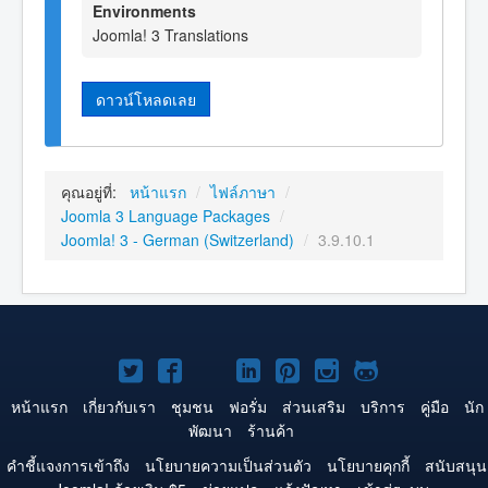
Environments
Joomla! 3 Translations
ดาวน์โหลดเลย
คุณอยู่ที่:
หน้าแรก
/
ไฟล์ภาษา
/
Joomla 3 Language Packages
/
Joomla! 3 - German (Switzerland)
/
3.9.10.1
Joomla!
Joomla!
Joomla!
Joomla!
Joomla!
Joomla!
Joomla!
บน
บน
บน
บน
บน
บน
บน
หน้าแรก
เกี่ยวกับเรา
ชุมชน
ฟอรั่ม
ส่วนเสริม
บริการ
คู่มือ
นัก
พัฒนา
ร้านค้า
Twitter
Facebook
YouTube
LinkedIn
Pinterest
Instagram
GitHub
คำชี้แจงการเข้าถึง
นโยบายความเป็นส่วนตัว
นโยบายคุกกี้
สนับสนุน