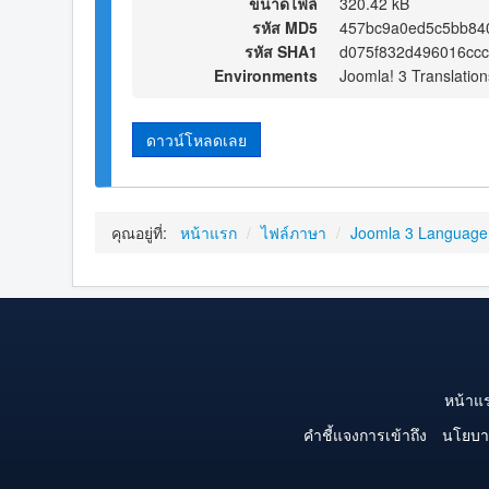
ขนาดไฟล์
320.42 kB
รหัส MD5
457bc9a0ed5c5bb84
รหัส SHA1
d075f832d496016cc
Environments
Joomla! 3 Translation
ดาวน์โหลดเลย
คุณอยู่ที่:
หน้าแรก
/
ไฟล์ภาษา
/
Joomla 3 Language
หน้าแ
คำชี้แจงการเข้าถึง
นโยบา