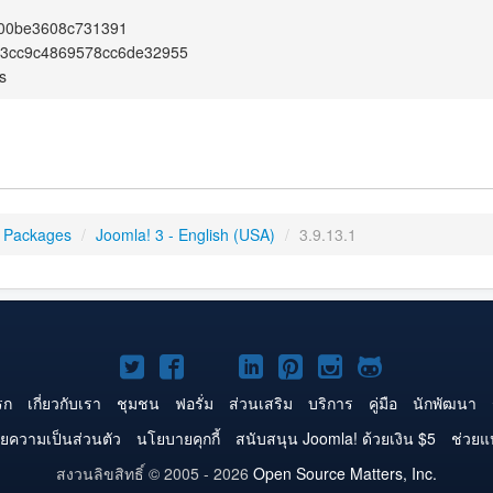
00be3608c731391
c3cc9c4869578cc6de32955
s
 Packages
/
Joomla! 3 - English (USA)
/
3.9.13.1
Joomla!
Joomla!
Joomla!
Joomla!
Joomla!
Joomla!
Joomla!
บน
บน
บน
บน
บน
บน
บน
รก
เกี่ยวกับเรา
ชุมชน
ฟอรั่ม
ส่วนเสริม
บริการ
คู่มือ
นักพัฒนา
Twitter
Facebook
YouTube
LinkedIn
Pinterest
Instagram
GitHub
ยความเป็นส่วนตัว
นโยบายคุกกี้
สนับสนุน Joomla! ด้วยเงิน $5
ช่วยแ
สงวนลิขสิทธิ์ © 2005 - 2026
Open Source Matters, Inc.