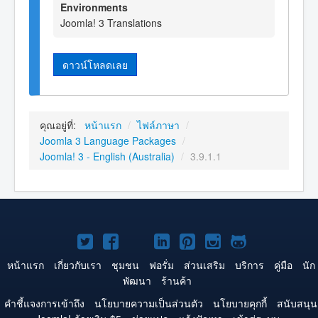
Environments
Joomla! 3 Translations
ดาวน์โหลดเลย
คุณอยู่ที่:
หน้าแรก
/
ไฟล์ภาษา
/
Joomla 3 Language Packages
/
Joomla! 3 - English (Australia)
/
3.9.1.1
Joomla!
Joomla!
Joomla!
Joomla!
Joomla!
Joomla!
Joomla!
บน
บน
บน
บน
บน
บน
บน
หน้าแรก
เกี่ยวกับเรา
ชุมชน
ฟอรั่ม
ส่วนเสริม
บริการ
คู่มือ
นัก
พัฒนา
ร้านค้า
Twitter
Facebook
YouTube
LinkedIn
Pinterest
Instagram
GitHub
คำชี้แจงการเข้าถึง
นโยบายความเป็นส่วนตัว
นโยบายคุกกี้
สนับสนุน