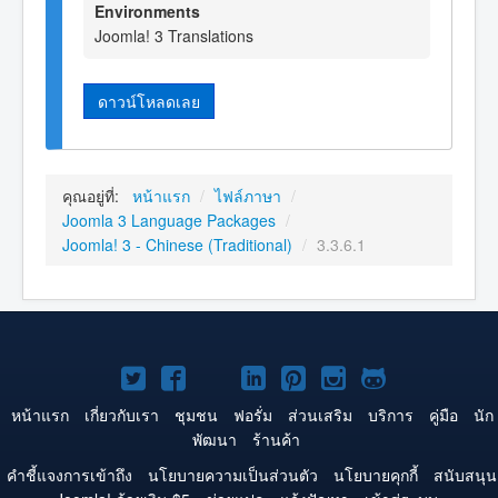
Environments
Joomla! 3 Translations
ดาวน์โหลดเลย
คุณอยู่ที่:
หน้าแรก
/
ไฟล์ภาษา
/
Joomla 3 Language Packages
/
Joomla! 3 - Chinese (Traditional)
/
3.3.6.1
Joomla!
Joomla!
Joomla!
Joomla!
Joomla!
Joomla!
Joomla!
บน
บน
บน
บน
บน
บน
บน
หน้าแรก
เกี่ยวกับเรา
ชุมชน
ฟอรั่ม
ส่วนเสริม
บริการ
คู่มือ
นัก
พัฒนา
ร้านค้า
Twitter
Facebook
YouTube
LinkedIn
Pinterest
Instagram
GitHub
คำชี้แจงการเข้าถึง
นโยบายความเป็นส่วนตัว
นโยบายคุกกี้
สนับสนุน