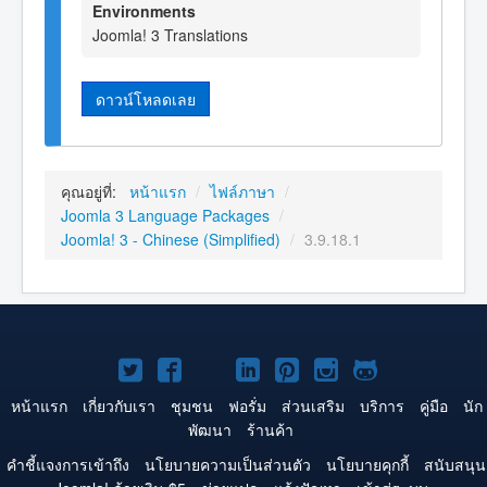
Environments
Joomla! 3 Translations
ดาวน์โหลดเลย
คุณอยู่ที่:
หน้าแรก
/
ไฟล์ภาษา
/
Joomla 3 Language Packages
/
Joomla! 3 - Chinese (Simplified)
/
3.9.18.1
Joomla!
Joomla!
Joomla!
Joomla!
Joomla!
Joomla!
Joomla!
บน
บน
บน
บน
บน
บน
บน
หน้าแรก
เกี่ยวกับเรา
ชุมชน
ฟอรั่ม
ส่วนเสริม
บริการ
คู่มือ
นัก
พัฒนา
ร้านค้า
Twitter
Facebook
YouTube
LinkedIn
Pinterest
Instagram
GitHub
คำชี้แจงการเข้าถึง
นโยบายความเป็นส่วนตัว
นโยบายคุกกี้
สนับสนุน