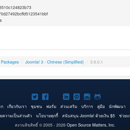
b8510c124823b73
0d27492bcffd5123541bbf
s
 Packages
/
Joomla! 3 - Chinese (Simplified)
/
3.9.0.1
Joomla!
Joomla!
Joomla!
Joomla!
Joomla!
Joomla!
Joomla!
บน
บน
บน
บน
บน
บน
บน
รก
เกี่ยวกับเรา
ชุมชน
ฟอรั่ม
ส่วนเสริม
บริการ
คู่มือ
นักพัฒนา
Twitter
Facebook
YouTube
LinkedIn
Pinterest
Instagram
GitHub
ยความเป็นส่วนตัว
นโยบายคุกกี้
สนับสนุน Joomla! ด้วยเงิน $5
ช่วยแ
สงวนลิขสิทธิ์ © 2005 - 2026
Open Source Matters, Inc.