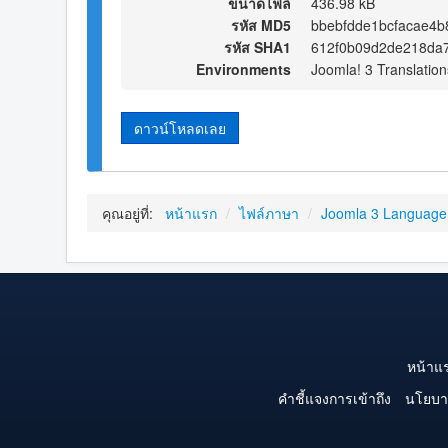
ขนาดไฟล์
436.98 kB
รหัส MD5
bbebfdde1bcfacae4
รหัส SHA1
612f0b09d2de218da7
Environments
Joomla! 3 Translation
ดาวน์โหลดเลย
คุณอยู่ที่:
หน้าแรก
/
ไฟล์ภาษา
/
Joomla 3 Language
หน้าแ
คำชี้แจงการเข้าถึง
นโยบา