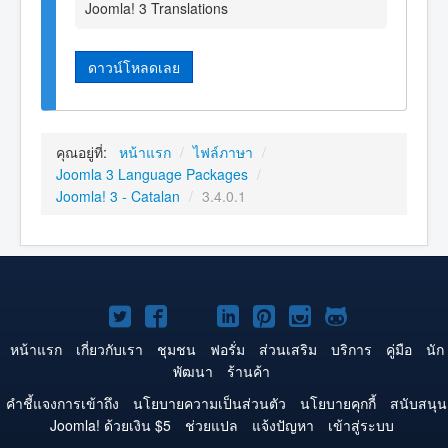
Joomla! 3 Translations
ดาวน์โหลดเลย
คุณอยู่ที่:
หน้าแรก
/
ไฟล์ภาษา
/
Joomla 3 Language Packages
/
Joomla! 3 - Catalan
/
3.4.0.1
Joomla!
Joomla!
Joomla!
Joomla!
Joomla!
Joomla!
Joomla!
บน
บน
บน
บน
บน
บน
บน
หน้าแรก
เกี่ยวกับเรา
ชุมชน
ฟอรั่ม
ส่วนเสริม
บริการ
คู่มือ
นัก
พัฒนา
ร้านค้า
Twitter
Facebook
YouTube
LinkedIn
Pinterest
Instagram
GitHub
คำชี้แจงการเข้าถึง
นโยบายความเป็นส่วนตัว
นโยบายคุกกี้
สนับสนุน
Joomla! ด้วยเงิน $5
ช่วยแปล
แจ้งปัญหา
เข้าสู่ระบบ