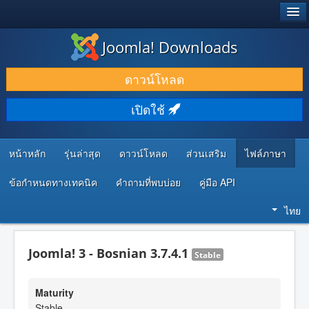
®
JOOMLA!
Joomla! Downloads
ดาวน์โหลด & ส่วนเสริม
ดาวน์โหลด
ค้นคว้า & เรียนรู้
เปิดใช้
ชุมชน & สนับสนุน
ทรัพยากรสำหรับนักพัฒนา
หน้าหลัก
รุ่นล่าสุด
ดาวน์โหลด
ส่วนเสริม
ไฟล์ภาษา
ข้อกำหนดทางเทคนิค
คำถามที่พบบ่อย
คู่มือ API
ไทย
Joomla! 3 - Bosnian 3.7.4.1
Stable
Maturity
Stable