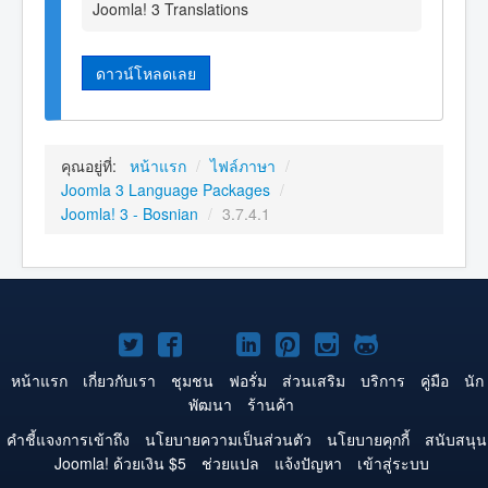
Joomla! 3 Translations
ดาวน์โหลดเลย
คุณอยู่ที่:
หน้าแรก
/
ไฟล์ภาษา
/
Joomla 3 Language Packages
/
Joomla! 3 - Bosnian
/
3.7.4.1
Joomla!
Joomla!
Joomla!
Joomla!
Joomla!
Joomla!
Joomla!
บน
บน
บน
บน
บน
บน
บน
หน้าแรก
เกี่ยวกับเรา
ชุมชน
ฟอรั่ม
ส่วนเสริม
บริการ
คู่มือ
นัก
พัฒนา
ร้านค้า
Twitter
Facebook
YouTube
LinkedIn
Pinterest
Instagram
GitHub
คำชี้แจงการเข้าถึง
นโยบายความเป็นส่วนตัว
นโยบายคุกกี้
สนับสนุน
Joomla! ด้วยเงิน $5
ช่วยแปล
แจ้งปัญหา
เข้าสู่ระบบ