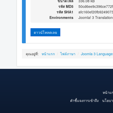
ขนาดไฟล์
336.08 kB
รหัส MD5
50cd6ee9c396ce772
รหัส SHA1
afc160ef20fb924907
Environments
Joomla! 3 Translation
ดาวน์โหลดเลย
คุณอยู่ที่:
หน้าแรก
/
ไฟล์ภาษา
/
Joomla 3 Language
หน้าแ
คำชี้แจงการเข้าถึง
นโยบา