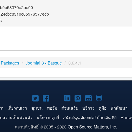
fb9b58370e2be00
324cbc8310c65976577ecb
s
 Packages
/
Joomla! 3 - Basque
/
3.6.4.1
Joomla!
Joomla!
Joomla!
Joomla!
Joomla!
Joomla!
Joomla!
บน
บน
บน
บน
บน
บน
บน
รก
เกี่ยวกับเรา
ชุมชน
ฟอรั่ม
ส่วนเสริม
บริการ
คู่มือ
นักพัฒนา
Twitter
Facebook
YouTube
LinkedIn
Pinterest
Instagram
GitHub
ยความเป็นส่วนตัว
นโยบายคุกกี้
สนับสนุน Joomla! ด้วยเงิน $5
ช่วยแ
สงวนลิขสิทธิ์ © 2005 - 2026
Open Source Matters, Inc.