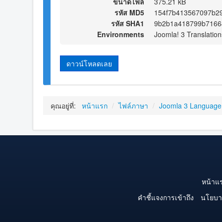
ขนาดไฟล์
375.21 kB
รหัส MD5
154f7b413567097b2
รหัส SHA1
9b2b1a418799b7166
Environments
Joomla! 3 Translation
ดาวน์โหลดเลย
คุณอยู่ที่:
หน้าแรก
/
ไฟล์ภาษา
/
Joomla 3 Language
หน้าแ
คำชี้แจงการเข้าถึง
นโยบา