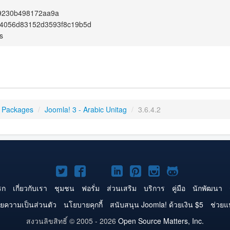
9230b498172aa9a
4056d83152d3593f8c19b5d
s
 Packages
/
Joomla! 3 - Arabic Unitag
/
3.6.4.2
Joomla!
Joomla!
Joomla!
Joomla!
Joomla!
Joomla!
Joomla!
บน
บน
บน
บน
บน
บน
บน
รก
เกี่ยวกับเรา
ชุมชน
ฟอรั่ม
ส่วนเสริม
บริการ
คู่มือ
นักพัฒนา
Twitter
Facebook
YouTube
LinkedIn
Pinterest
Instagram
GitHub
ยความเป็นส่วนตัว
นโยบายคุกกี้
สนับสนุน Joomla! ด้วยเงิน $5
ช่วยแ
สงวนลิขสิทธิ์ © 2005 - 2026
Open Source Matters, Inc.