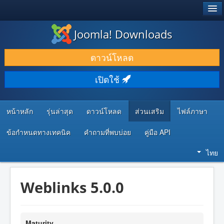
®
JOOMLA!
Joomla! Downloads
ดาวน์โหลด & ส่วนเสริม
ดาวน์โหลด
ค้นคว้า & เรียนรู้
เปิดใช้
ชุมชน & สนับสนุน
ทรัพยากรสำหรับนักพัฒนา
หน้าหลัก
รุ่นล่าสุด
ดาวน์โหลด
ส่วนเสริม
ไฟล์ภาษา
ข้อกำหนดทางเทคนิค
คำถามที่พบบ่อย
คู่มือ API
ไทย
Weblinks 5.0.0
Maturity