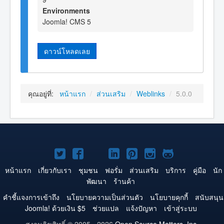
Environments
Joomla! CMS 5
ดาวน์โหลดเลย
คุณอยู่ที่:
หน้าแรก
/
ส่วนเสริม
/
Weblinks
/
5.0.0
Joomla!
Joomla!
Joomla!
Joomla!
Joomla!
Joomla!
Joomla!
บน
บน
บน
บน
บน
บน
บน
หน้าแรก
เกี่ยวกับเรา
ชุมชน
ฟอรั่ม
ส่วนเสริม
บริการ
คู่มือ
นัก
พัฒนา
ร้านค้า
Twitter
Facebook
YouTube
LinkedIn
Pinterest
Instagram
GitHub
คำชี้แจงการเข้าถึง
นโยบายความเป็นส่วนตัว
นโยบายคุกกี้
สนับสนุน
Joomla! ด้วยเงิน $5
ช่วยแปล
แจ้งปัญหา
เข้าสู่ระบบ
สงวนลิขสิทธิ์ © 2005 - 2026
Open Source Matters, Inc.