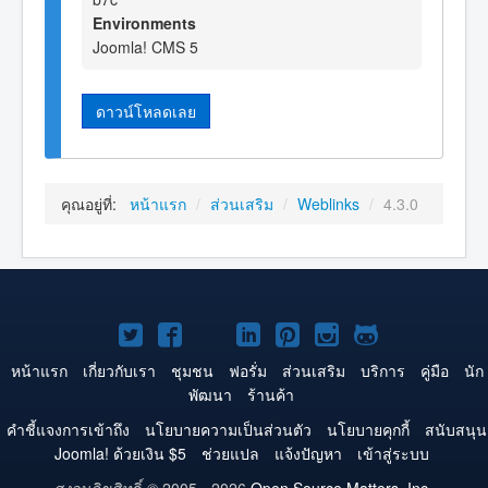
Environments
Joomla! CMS 5
ดาวน์โหลดเลย
คุณอยู่ที่:
หน้าแรก
/
ส่วนเสริม
/
Weblinks
/
4.3.0
Joomla!
Joomla!
Joomla!
Joomla!
Joomla!
Joomla!
Joomla!
บน
บน
บน
บน
บน
บน
บน
หน้าแรก
เกี่ยวกับเรา
ชุมชน
ฟอรั่ม
ส่วนเสริม
บริการ
คู่มือ
นัก
พัฒนา
ร้านค้า
Twitter
Facebook
YouTube
LinkedIn
Pinterest
Instagram
GitHub
คำชี้แจงการเข้าถึง
นโยบายความเป็นส่วนตัว
นโยบายคุกกี้
สนับสนุน
Joomla! ด้วยเงิน $5
ช่วยแปล
แจ้งปัญหา
เข้าสู่ระบบ
สงวนลิขสิทธิ์ © 2005 - 2026
Open Source Matters, Inc.