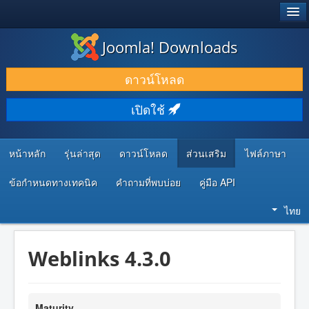
®
JOOMLA!
Joomla! Downloads
ดาวน์โหลด & ส่วนเสริม
ดาวน์โหลด
ค้นคว้า & เรียนรู้
เปิดใช้
ชุมชน & สนับสนุน
ทรัพยากรสำหรับนักพัฒนา
หน้าหลัก
รุ่นล่าสุด
ดาวน์โหลด
ส่วนเสริม
ไฟล์ภาษา
ข้อกำหนดทางเทคนิค
คำถามที่พบบ่อย
คู่มือ API
ไทย
Weblinks 4.3.0
Maturity