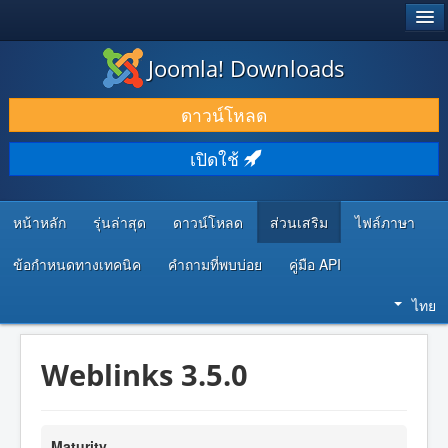
®
JOOMLA!
Joomla! Downloads
ดาวน์โหลด & ส่วนเสริม
ดาวน์โหลด
ค้นคว้า & เรียนรู้
เปิดใช้
ชุมชน & สนับสนุน
ทรัพยากรสำหรับนักพัฒนา
หน้าหลัก
รุ่นล่าสุด
ดาวน์โหลด
ส่วนเสริม
ไฟล์ภาษา
ข้อกำหนดทางเทคนิค
คำถามที่พบบ่อย
คู่มือ API
ไทย
Weblinks 3.5.0
Maturity