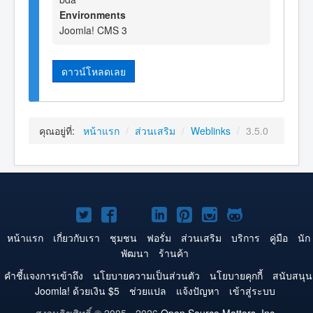
Environments
Joomla! CMS 3
ดาวน์โหลดเลย
คุณอยู่ที่:
หน้าแรก
/
ส่วนเสริม
/
Weblinks
/
3.5.0
Joomla!
Joomla!
Joomla!
Joomla!
Joomla!
Joomla!
Joomla!
บน
บน
บน
บน
บน
บน
บน
หน้าแรก
เกี่ยวกับเรา
ชุมชน
ฟอรั่ม
ส่วนเสริม
บริการ
คู่มือ
นัก
พัฒนา
ร้านค้า
Twitter
Facebook
YouTube
LinkedIn
Pinterest
Instagram
GitHub
คำชี้แจงการเข้าถึง
นโยบายความเป็นส่วนตัว
นโยบายคุกกี้
สนับสนุน
Joomla! ด้วยเงิน $5
ช่วยแปล
แจ้งปัญหา
เข้าสู่ระบบ
สงวนลิขสิทธิ์ © 2005 - 2026
Open Source Matters, Inc.