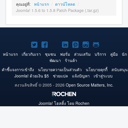
คุณอยู่ที่:
หน้าแรก
/
ดาวน์โหลด
/
Joomla! 1.5.6 to 1.5.8 Patch Package (.tar.gz)
Joomla!
Joomla!
Joomla!
Joomla!
Joomla!
Joomla!
Joomla!
บน
บน
บน
บน
บน
บน
บน
หน้าแรก
เกี่ยวกับเรา
ชุมชน
ฟอรั่ม
ส่วนเสริม
บริการ
คู่มือ
นัก
พัฒนา
ร้านค้า
Twitter
Facebook
YouTube
LinkedIn
Pinterest
Instagram
GitHub
คำชี้แจงการเข้าถึง
นโยบายความเป็นส่วนตัว
นโยบายคุกกี้
สนับสนุน
Joomla! ด้วยเงิน $5
ช่วยแปล
แจ้งปัญหา
เข้าสู่ระบบ
สงวนลิขสิทธิ์ © 2005 - 2026
Open Source Matters, Inc.
Joomla!
โฮสติ้ง โดย Rochen