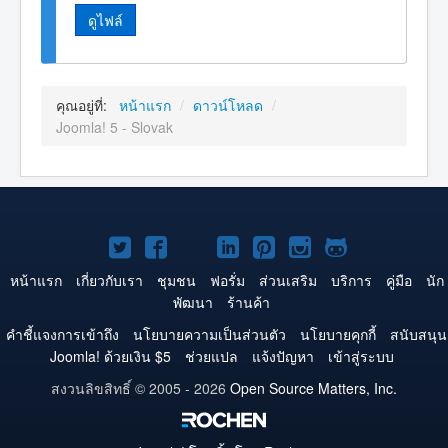
ดูไฟล์
คุณอยู่ที่:
หน้าแรก
/
ดาวน์โหลด
/
Joomla! 5 - Slovak
Joomla!
Joomla!
Joomla!
Joomla!
Joomla!
Joomla!
Joomla!
บน
บน
บน
บน
บน
บน
บน
หน้าแรก
เกี่ยวกับเรา
ชุมชน
ฟอรั่ม
ส่วนเสริม
บริการ
คู่มือ
นัก
พัฒนา
ร้านค้า
Twitter
Facebook
YouTube
LinkedIn
Pinterest
Instagram
GitHub
คำชี้แจงการเข้าถึง
นโยบายความเป็นส่วนตัว
นโยบายคุกกี้
สนับสนุน
Joomla! ด้วยเงิน $5
ช่วยแปล
แจ้งปัญหา
เข้าสู่ระบบ
สงวนลิขสิทธิ์ © 2005 - 2026
Open Source Matters, Inc.