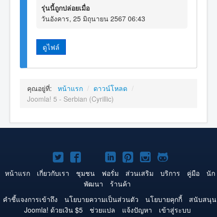
รุ่นนี้ถูกปล่อยเมื่อ
วันอังคาร, 25 มิถุนายน 2567 06:43
ดูไฟล์
คุณอยู่ที่:
หน้าแรก
/
ดาวน์โหลด
/
Joomla! 5 - Serbian (Cyrillic)
Joomla!
Joomla!
Joomla!
Joomla!
Joomla!
Joomla!
Joomla!
บน
บน
บน
บน
บน
บน
บน
หน้าแรก
เกี่ยวกับเรา
ชุมชน
ฟอรั่ม
ส่วนเสริม
บริการ
คู่มือ
นัก
พัฒนา
ร้านค้า
Twitter
Facebook
YouTube
LinkedIn
Pinterest
Instagram
GitHub
คำชี้แจงการเข้าถึง
นโยบายความเป็นส่วนตัว
นโยบายคุกกี้
สนับสนุน
Joomla! ด้วยเงิน $5
ช่วยแปล
แจ้งปัญหา
เข้าสู่ระบบ