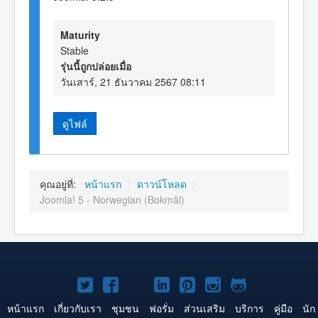
Maturity
Stable
รุ่นนี้ถูกปล่อยเมื่อ
วันเสาร์, 21 ธันวาคม 2567 08:11
ดูไฟล์
คุณอยู่ที่:
หน้าแรก
/
ดาวน์โหลด
/
Joomla! 5 - Norwegian (Bokmål)
Joomla!
Joomla!
Joomla!
Joomla!
Joomla!
Joomla!
Joomla!
บน
บน
บน
บน
บน
บน
บน
หน้าแรก
เกี่ยวกับเรา
ชุมชน
ฟอรั่ม
ส่วนเสริม
บริการ
คู่มือ
นัก