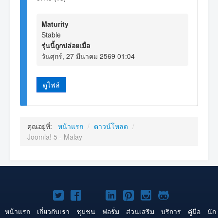
Maturity
Stable
รุ่นนี้ถูกปล่อยเมื่อ
วันศุกร์, 27 มีนาคม 2569 01:04
ดูไฟล์
คุณอยู่ที่:
หน้าแรก
/
ดาวน์โหลด
/
Joomla! 5 - Malay
Joomla!
Joomla!
Joomla!
Joomla!
Joomla!
Joomla!
Joomla!
บน
บน
บน
บน
บน
บน
บน
หน้าแรก
เกี่ยวกับเรา
ชุมชน
ฟอรั่ม
ส่วนเสริม
บริการ
คู่มือ
นัก