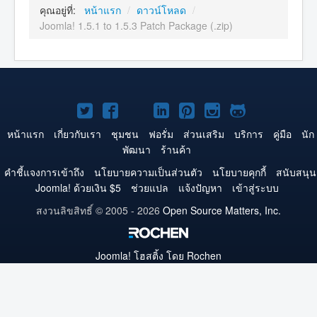
คุณอยู่ที่:
หน้าแรก
/
ดาวน์โหลด
/
Joomla! 1.5.1 to 1.5.3 Patch Package (.zip)
Joomla!
Joomla!
Joomla!
Joomla!
Joomla!
Joomla!
Joomla!
บน
บน
บน
บน
บน
บน
บน
หน้าแรก
เกี่ยวกับเรา
ชุมชน
ฟอรั่ม
ส่วนเสริม
บริการ
คู่มือ
นัก
พัฒนา
ร้านค้า
Twitter
Facebook
YouTube
LinkedIn
Pinterest
Instagram
GitHub
คำชี้แจงการเข้าถึง
นโยบายความเป็นส่วนตัว
นโยบายคุกกี้
สนับสนุน
Joomla! ด้วยเงิน $5
ช่วยแปล
แจ้งปัญหา
เข้าสู่ระบบ
สงวนลิขสิทธิ์ © 2005 - 2026
Open Source Matters, Inc.
Joomla!
โฮสติ้ง โดย Rochen