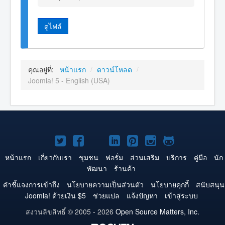
ดูไฟล์
คุณอยู่ที่:
หน้าแรก
/
ดาวน์โหลด
/
Joomla! 5 - English (USA)
Joomla!
Joomla!
Joomla!
Joomla!
Joomla!
Joomla!
Joomla!
บน
บน
บน
บน
บน
บน
บน
หน้าแรก
เกี่ยวกับเรา
ชุมชน
ฟอรั่ม
ส่วนเสริม
บริการ
คู่มือ
นัก
พัฒนา
ร้านค้า
Twitter
Facebook
YouTube
LinkedIn
Pinterest
Instagram
GitHub
คำชี้แจงการเข้าถึง
นโยบายความเป็นส่วนตัว
นโยบายคุกกี้
สนับสนุน
Joomla! ด้วยเงิน $5
ช่วยแปล
แจ้งปัญหา
เข้าสู่ระบบ
สงวนลิขสิทธิ์ © 2005 - 2026
Open Source Matters, Inc.