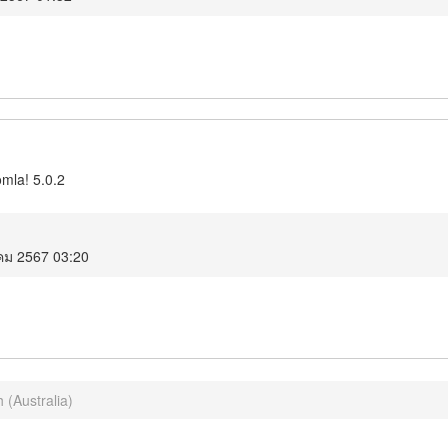
omla! 5.0.2
คม 2567 03:20
 (Australia)