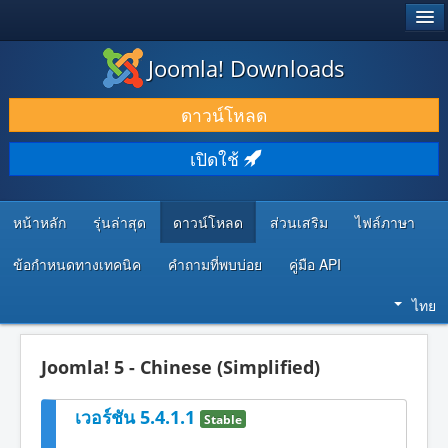
®
JOOMLA!
Joomla! Downloads
ดาวน์โหลด & ส่วนเสริม
ดาวน์โหลด
ค้นคว้า & เรียนรู้
เปิดใช้
ชุมชน & สนับสนุน
ทรัพยากรสำหรับนักพัฒนา
หน้าหลัก
รุ่นล่าสุด
ดาวน์โหลด
ส่วนเสริม
ไฟล์ภาษา
ข้อกำหนดทางเทคนิค
คำถามที่พบบ่อย
คู่มือ API
ไทย
Joomla! 5 - Chinese (Simplified)
เวอร์ชัน 5.4.1.1
Stable