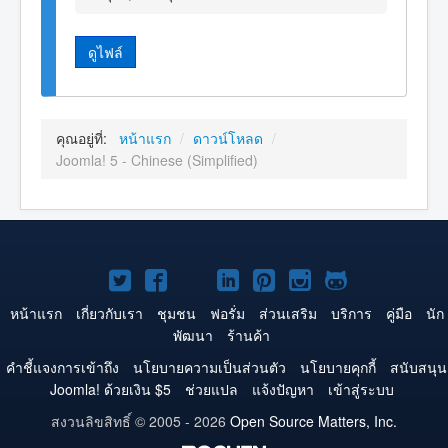
ดูไฟล์
คุณอยู่ที่:
หน้าแรก
/
ดาวน์โหลด
/
Joomla! 5 - Chinese (Simplified)
Joomla!
Joomla!
Joomla!
Joomla!
Joomla!
Joomla!
Joomla!
บน
บน
บน
บน
บน
บน
บน
หน้าแรก
เกี่ยวกับเรา
ชุมชน
ฟอรั่ม
ส่วนเสริม
บริการ
คู่มือ
นัก
พัฒนา
ร้านค้า
Twitter
Facebook
YouTube
LinkedIn
Pinterest
Instagram
GitHub
คำชี้แจงการเข้าถึง
นโยบายความเป็นส่วนตัว
นโยบายคุกกี้
สนับสนุน
Joomla! ด้วยเงิน $5
ช่วยแปล
แจ้งปัญหา
เข้าสู่ระบบ
สงวนลิขสิทธิ์ © 2005 - 2026
Open Source Matters, Inc.