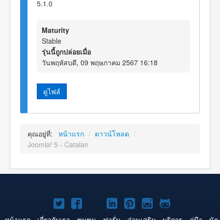
5.1.0
Maturity
Stable
รุ่นนี้ถูกปล่อยเมื่อ
วันพฤหัสบดี, 09 พฤษภาคม 2567 16:18
ดูไฟล์
คุณอยู่ที่:
หน้าแรก
/
ดาวน์โหลด
/
Joomla! 5 - Catalan
Joomla!
Joomla!
Joomla!
Joomla!
Joomla!
Joomla!
Joomla!
บน
บน
บน
บน
บน
บน
บน
หน้าแรก
เกี่ยวกับเรา
ชุมชน
ฟอรั่ม
ส่วนเสริม
บริการ
คู่มือ
นัก